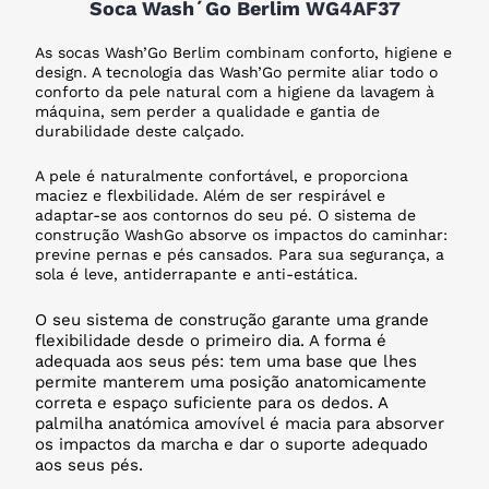
Soca Wash´Go Berlim WG4AF37
As socas Wash’Go Berlim combinam conforto, higiene e
design. A tecnologia das Wash’Go permite aliar todo o
conforto da pele natural com a higiene da lavagem à
máquina, sem perder a qualidade e gantia de
durabilidade deste calçado.
A pele é naturalmente confortável, e proporciona
maciez e flexbilidade. Além de ser respirável e
adaptar-se aos contornos do seu pé. O sistema de
construção WashGo absorve os impactos do caminhar:
previne pernas e pés cansados. Para sua segurança, a
sola é leve, antiderrapante e anti-estática.
O seu sistema de construção garante uma grande
flexibilidade desde o primeiro dia. A forma é
adequada aos seus pés: tem uma base que lhes
permite manterem uma posição anatomicamente
correta e espaço suficiente para os dedos. A
palmilha anatómica amovível é macia para absorver
os impactos da marcha e dar o suporte adequado
aos seus pés.