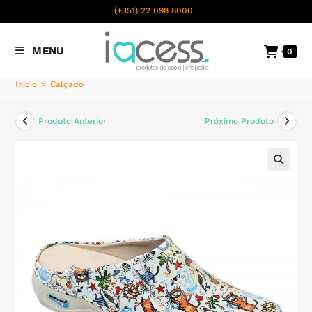
content
(+351) 22 098 8000
Chamada para a rede fixa
MENU
0
nacional
Início
>
Calçado
Produto Anterior
Próximo Produto
🔍