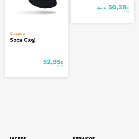
50,28
€
desde:
VER OPÇÕES
Calçado
Soca Clog
52,95
€
IACESS
SERVIÇOS