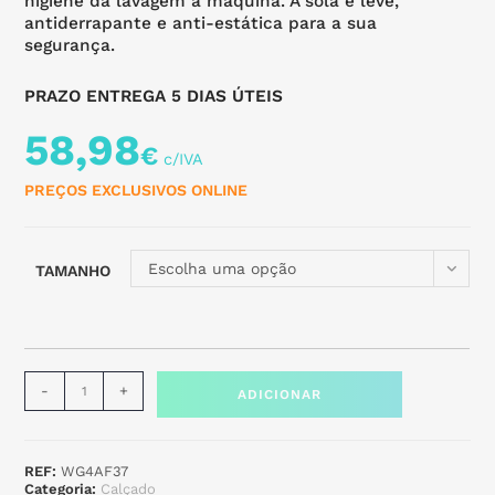
higiene da lavagem à máquina. A sola é leve,
antiderrapante e anti-estática para a sua
segurança.
PRAZO ENTREGA 5 DIAS ÚTEIS
58,98
€
PREÇOS EXCLUSIVOS ONLINE
Escolha uma opção
TAMANHO
-
+
ADICIONAR
REF:
WG4AF37
Categoria:
Calçado