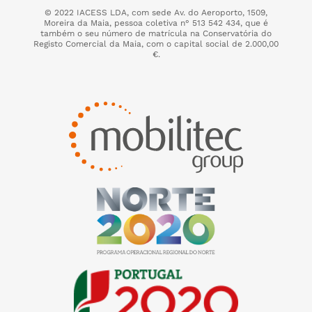
© 2022 IACESS LDA, com sede Av. do Aeroporto, 1509,
Moreira da Maia,
pessoa coletiva n° 513 542 434, que é
também o seu número de matrícula na Conservatória do
Registo Comercial da Maia, com o capital social de 2.000,00
€.