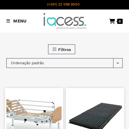
content
(+351) 22 098 8000
Chamada para a rede fixa
MENU
0
nacional
Filtros
Ordenação padrão