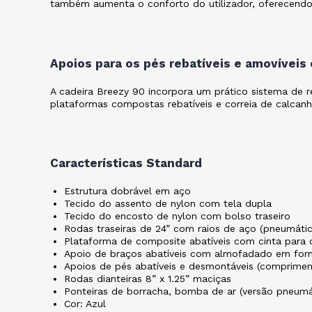
também aumenta o conforto do utilizador, oferecendo
Apoios para os pés rebatíveis e amovívei
A cadeira Breezy 90 incorpora um prático sistema de
plataformas compostas rebatíveis e correia de calcanha
Características Standard
Estrutura dobrável em aço
Tecido do assento de nylon com tela dupla
Tecido do encosto de nylon com bolso traseiro
Rodas traseiras de 24” com raios de aço (pneumátic
Plataforma de composite abatíveis com cinta para 
Apoio de braços abatíveis com almofadado em for
Apoios de pés abatíveis e desmontáveis (comprimen
Rodas dianteiras 8” x 1.25” maciças
Ponteiras de borracha, bomba de ar (versão pneumát
Cor: Azul