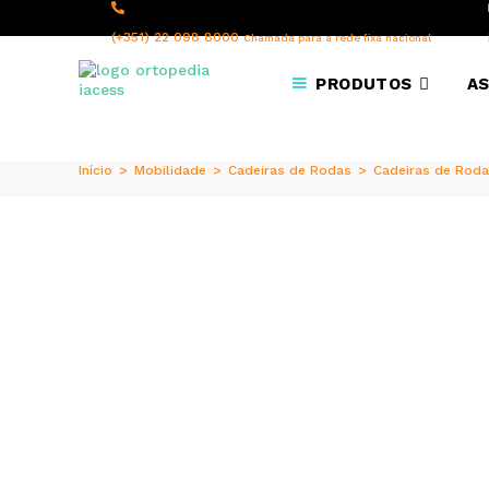
content
(+351) 22 098 8000
Chamada para a rede fixa nacional
PRODUTOS
AS
Início
>
Mobilidade
>
Cadeiras de Rodas
>
Cadeiras de Roda