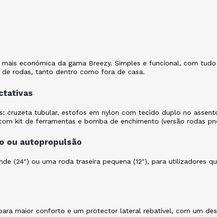
a mais económica da gama Breezy. Simples e funcional, com tudo 
s de rodas, tanto dentro como fora de casa.
ctativas
: cruzeta tubular, estofos em nylon com tecido duplo no assento
ie com kit de ferramentas e bomba de enchimento (versão rodas 
to ou autopropulsão
nde (24″) ou uma roda traseira pequena (12″), para utilizadores 
ra maior conforto e um protector lateral rebatível, com um desi