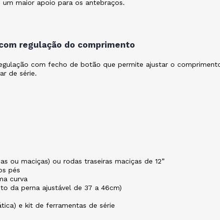
 um maior apoio para os antebraços.
s com regulação do comprimento
 regulação com fecho de botão que permite ajustar o compriment
r de série.
as ou maciças) ou rodas traseiras maciças de 12”
os pés
ma curva
to da perna ajustável de 37 a 46cm)
ica) e kit de ferramentas de série