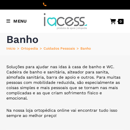
content
(+351) 22 098 8000
Chamada
MENU
0
para a rede fixa nacional
Banho
Início
>
Ortopedia
>
Cuidados Pessoais
>
Banho
Soluções para ajudar nas idas à casa de banho e WC.
Cadeira de banho e sanitária, alteador para sanita,
almofada sanitária, barra de apoio e outros. Para muitas
pessoas com mobilidade reduzida, são especialmente as
coisas simples e mais pessoais que se tornam nas mais
complicadas e as que criam sofrimento físico e
emocional.
Na nossa loja ortopédica online vai encontrar tudo isso
sempre ao melhor preço!