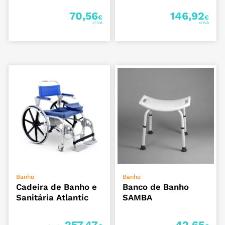
70,56
146,92
€
€
VER OPÇÕES
ADICIONAR
Banho
Banho
Cadeira de Banho e
Banco de Banho
Sanitária Atlantic
SAMBA
257,47
42,65