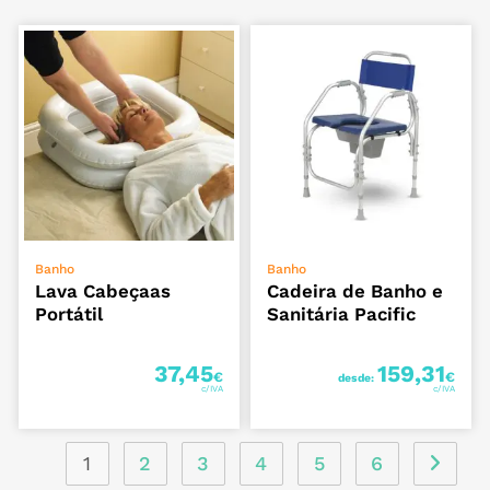
ADICIONAR
VER OPÇÕES
Banho
Banho
Lava Cabeçaas
Cadeira de Banho e
Portátil
Sanitária Pacific
37,45
159,31
€
€
desde:
1
2
3
4
5
6