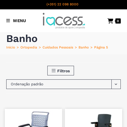
content
(+351) 22 098 8000
Chamada para a rede fixa
MENU
0
nacional
Banho
Início
>
Ortopedia
>
Cuidados Pessoais
>
Banho
>
Página 5
Filtros
Ordenação padrão