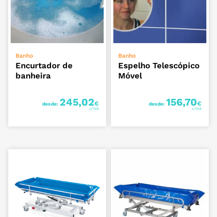
VER OPÇÕES
VER OPÇÕES
Banho
Banho
Encurtador de
Espelho Telescópico
banheira
Móvel
245,02
156,70
€
€
desde:
desde: