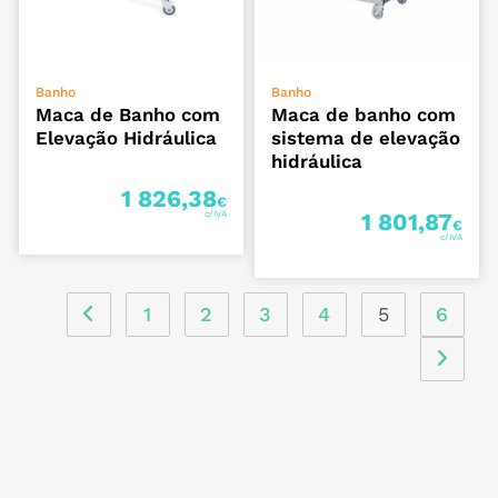
ADICIONAR
ADICIONAR
Banho
Banho
Maca de Banho com
Maca de banho com
Elevação Hidráulica
sistema de elevação
hidráulica
1 826,38
€
1 801,87
€
1
2
3
4
5
6