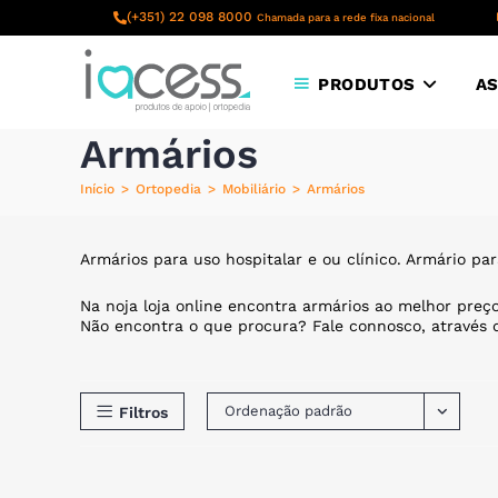
content
(+351) 22 098 8000
Chamada para a rede fixa nacional
PRODUTOS
AS
Armários
Início
>
Ortopedia
>
Mobiliário
>
Armários
Armários para uso hospitalar e ou clínico. Armário p
Na noja loja online encontra armários ao melhor preço
Não encontra o que procura? Fale connosco, através d
Ordenação padrão
Filtros