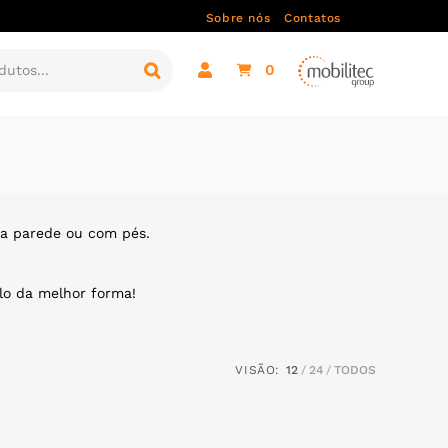
Sobre nós
Contatos
0
na parede ou com pés.
lo da melhor forma!
VISÃO:
12
24
TODOS