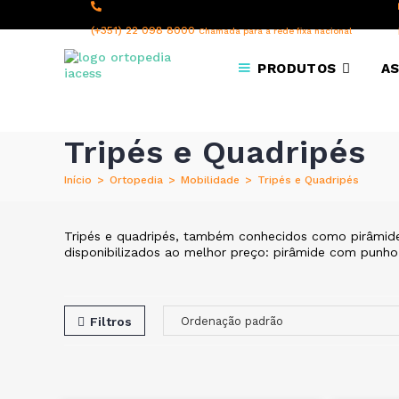
content
(+351) 22 098 8000
Chamada para a rede fixa nacional
PRODUTOS
AS
Tripés e Quadripés
Início
>
Ortopedia
>
Mobilidade
>
Tripés e Quadripés
Tripés e quadripés, também conhecidos como pirâmides
disponibilizados ao melhor preço: pirâmide com punho
Filtros