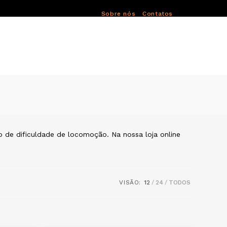
Sobre nós
Contatos
 de dificuldade de locomoção. Na nossa loja online
VISÃO:
12
24
TODOS