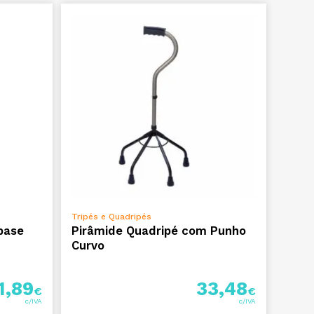
ADICIONAR
Tripés e Quadripés
base
Pirâmide Quadripé com Punho
Curvo
1,89
33,48
€
€