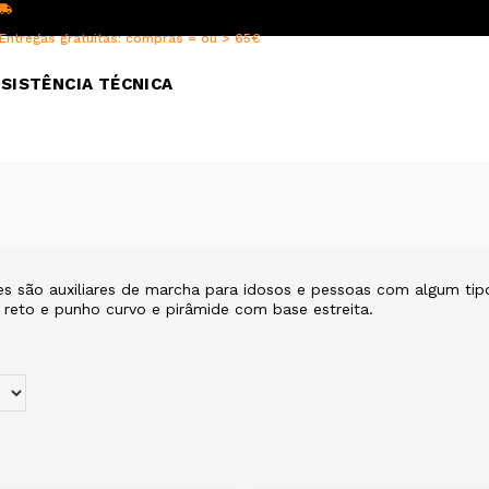
Entregas gratuitas: compras = ou > 65€
SISTÊNCIA TÉCNICA
 são auxiliares de marcha para idosos e pessoas com algum tipo
 reto e punho curvo e pirâmide com base estreita.