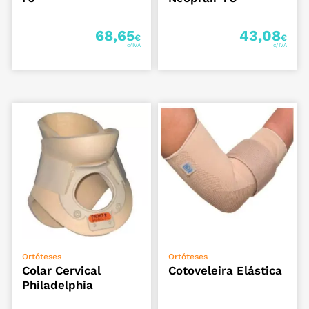
68,65
43,08
€
€
VER OPÇÕES
ADICIONAR
Ortóteses
Ortóteses
Colar Cervical
Cotoveleira Elástica
Philadelphia