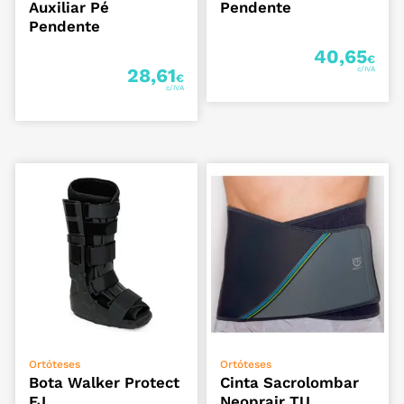
Auxiliar Pé
Pendente
Pendente
40,65
€
28,61
€
VER OPÇÕES
ADICIONAR
Ortóteses
Ortóteses
Bota Walker Protect
Cinta Sacrolombar
FJ
Neoprair TU