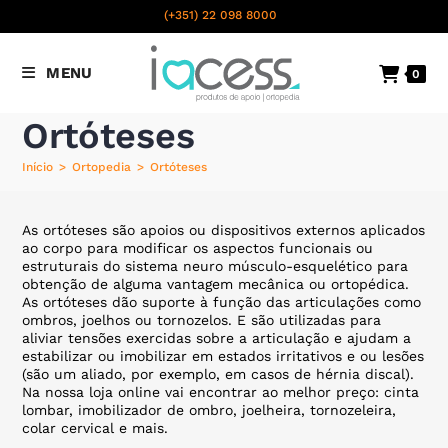
content
(+351) 22 098 8000
Chamada para a rede fixa
MENU
0
nacional
Ortóteses
Início
>
Ortopedia
>
Ortóteses
As ortóteses são apoios ou dispositivos externos aplicados
ao corpo para modificar os aspectos funcionais ou
estruturais do sistema neuro músculo-esquelético para
obtenção de alguma vantagem mecânica ou ortopédica.
As ortóteses dão suporte à função das articulações como
ombros, joelhos ou tornozelos. E são utilizadas para
aliviar tensões exercidas sobre a articulação e ajudam a
estabilizar ou imobilizar em estados irritativos e ou lesões
(são um aliado, por exemplo, em casos de hérnia discal).
Na nossa loja online vai encontrar ao melhor preço: cinta
lombar, imobilizador de ombro, joelheira, tornozeleira,
colar cervical e mais.