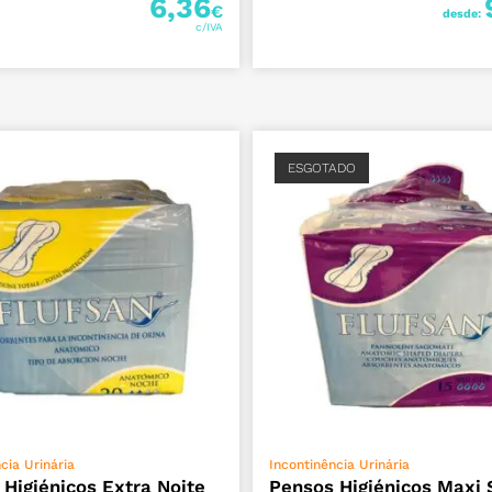
6,36
€
desde:
ESGOTADO
ADICIONAR
LER MAIS
cia Urinária
Incontinência Urinária
Higiénicos Extra Noite
Pensos Higiénicos Maxi