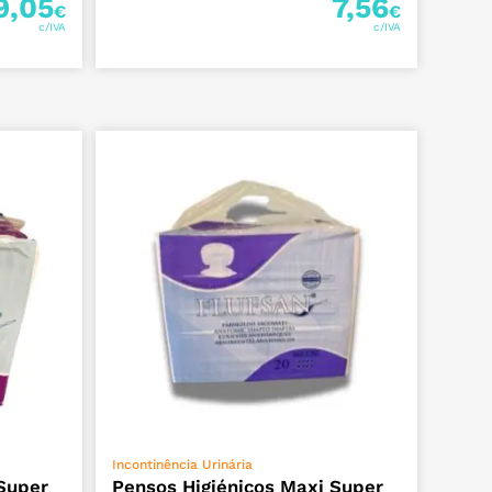
9,05
7,56
€
€
ADICIONAR
Incontinência Urinária
 Super
Pensos Higiénicos Maxi Super