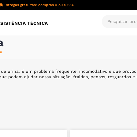
Entregas gratuitas: compras = ou > 65€
SISTÊNCIA TÉCNICA
a
ia
ria de urina. É um problema frequente, incomodativo e que prov
que podem ajudar nessa situação: fraldas, pensos, resguardos e u