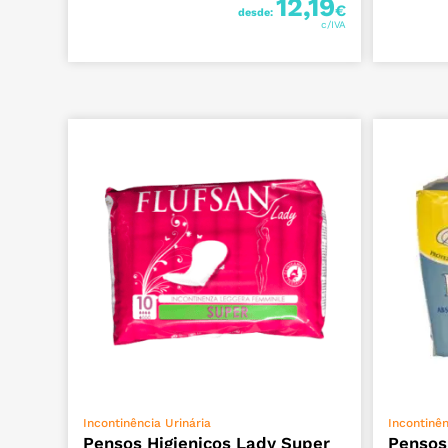
12,19
€
desde:
ADICIONAR
Incontinência Urinária
Incontinên
Pensos Higienicos Lady Super
Pensos 