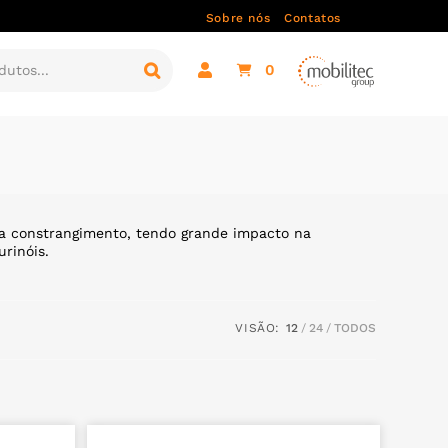
Sobre nós
Contatos
0
oca constrangimento, tendo grande impacto na
rinóis.
VISÃO:
12
24
TODOS