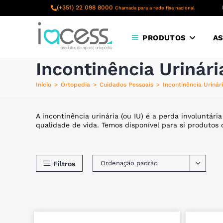
content
(+351) 22 098 8000
Chamada para a rede fixa nacional
PRODUTOS
AS
Incontinência Urinári
Início
>
Ortopedia
>
Cuidados Pessoais
>
Incontinência Urinár
A incontinência urinária (ou IU) é a perda involuntá
qualidade de vida. Temos disponível para si produtos 
Ordenação padrão
Filtros