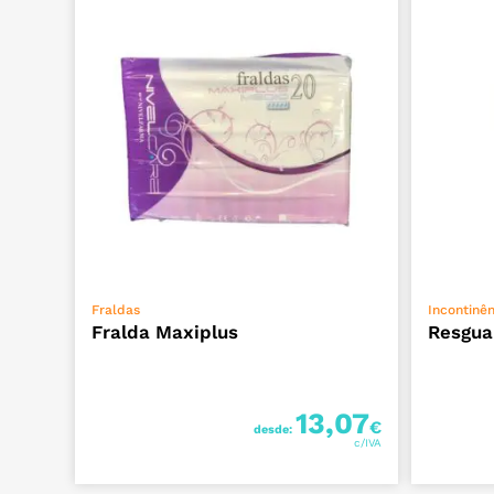
VER OPÇÕES
Fraldas
Incontinên
Fralda Maxiplus
Resgua
13,07
€
desde: