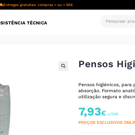
Entregas gratuitas: compras = ou > 65€
SISTÊNCIA TÉCNICA
Pensos Higi
🔍
Pensos higiénicos, para
absorção. Formato anató
utilização segura e discr
7,93
€
PREÇOS EXCLUSIVOS ONLI