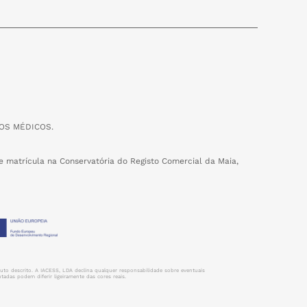
OS MÉDICOS.
 matrícula na Conservatória do Registo Comercial da Maia,
uto descrito. A IACESS, LDA declina qualquer responsabilidade sobre eventuais
adas podem diferir ligeiramente das cores reais.