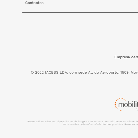
Contactos
Empresa cert
© 2022 IACESS LDA, com sede Av. do Aeroporto, 1509, Mor
Preços válidos salvo erro tipográfico ou de imagem e até ruptura de stock. Todos os valores 
erros nas descrições e/ou referências dos produtos. Recomendamo