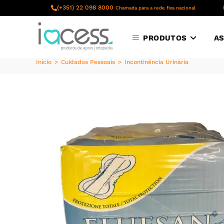
content
(+351) 22 098 8000
Chamada para a rede fixa nacional
PRODUTOS
AS
Início
>
Cuidados Pessoais
>
Incontinência Urinária