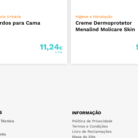
ADICIONAR
ADICIONAR
cia Urinária
Higiene e hidratação
rdos para Cama
Creme Dermoprotetor
Menalind Molicare Skin
11,24
€
S
INFORMAÇÃO
 Técnica
Política de Privacidade
Termos e Condições
Livro de Reclamações
nto
Mapa do Site