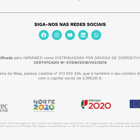
SIGA-NOS NAS REDES SOCIAIS
ificada
pelo INFARMED como DISTRIBUIDORA POR GROSSO DE DISPOSITIV
CERTIFICADO Nº 47/DM/2018/V02/2019
eira da Maia,
pessoa coletiva n° 513 542 434, que é também o seu número de
com o capital social de 2.000,00 €.
incluem IVA à taxa legal em vigor e podem ser alterados sem aviso prévio. As imagens podem não corresponder ao prod
s sempre a confirmação das imagens e características no site do fabricante. Por questões técnicas, as cores apresent