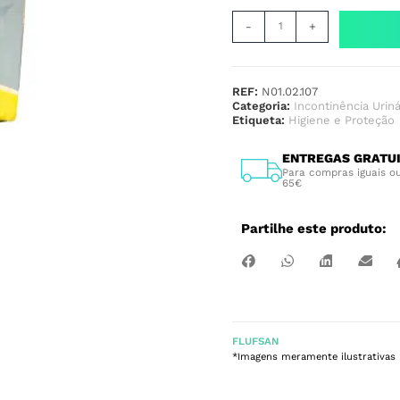
-
+
REF:
N01.02.107
Categoria:
Incontinência Uriná
Etiqueta:
Higiene e Proteção
ENTREGAS GRATU
Para compras iguais ou
65€
Partilhe este produto:
FLUFSAN
*Imagens meramente ilustrativas