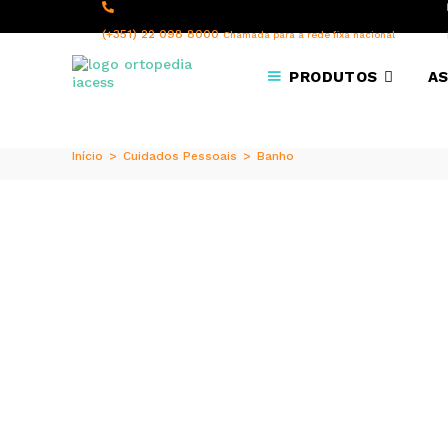
content
(+351) 22 098 8000
Chamada para a rede fixa nacional
PRODUTOS
AS
Início
>
Cuidados Pessoais
>
Banho