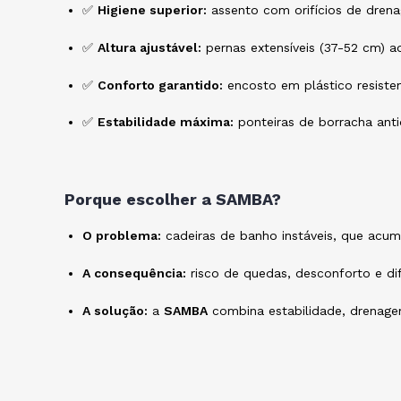
✅
Higiene superior:
assento com orifícios de dren
✅
Altura ajustável:
pernas extensíveis (37-52 cm) a
✅
Conforto garantido:
encosto em plástico resisten
✅
Estabilidade máxima:
ponteiras de borracha ant
Porque escolher a SAMBA?
O problema:
cadeiras de banho instáveis, que acu
A consequência:
risco de quedas, desconforto e difi
A solução:
a
SAMBA
combina estabilidade, drenagem