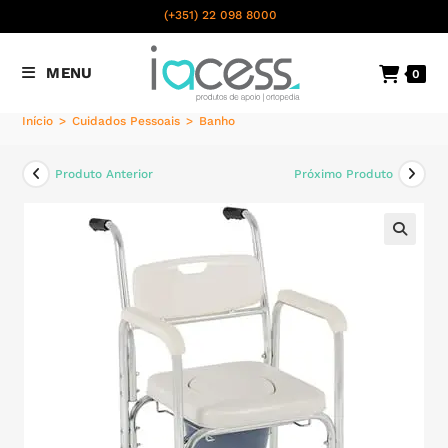
content
(+351) 22 098 8000
Chamada para a rede fixa
MENU
0
nacional
Início
>
Cuidados Pessoais
>
Banho
Produto Anterior
Próximo Produto
🔍