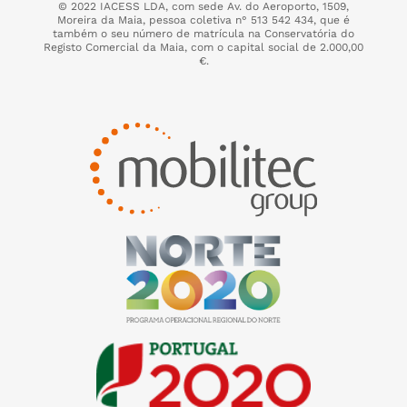
© 2022 IACESS LDA, com sede Av. do Aeroporto, 1509,
Moreira da Maia,
pessoa coletiva n° 513 542 434, que é
também o seu número de matrícula na Conservatória do
Registo Comercial da Maia, com o capital social de 2.000,00
€.