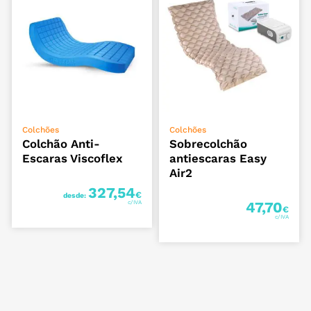
VER OPÇÕES
ADICIONAR
Colchões
Colchões
Colchão Anti-
Sobrecolchão
Escaras Viscoflex
antiescaras Easy
Air2
327,54
€
desde:
47,70
€