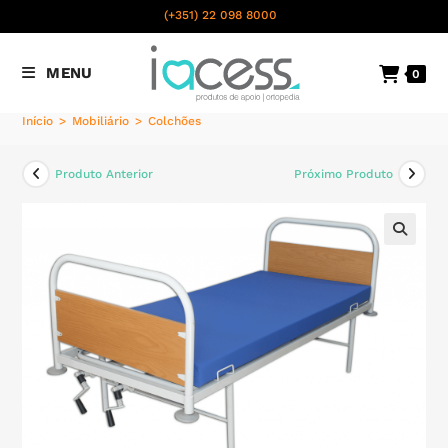
content
(+351) 22 098 8000
Chamada para a rede fixa
MENU
0
nacional
Início
>
Mobiliário
>
Colchões
Produto Anterior
Próximo Produto
🔍