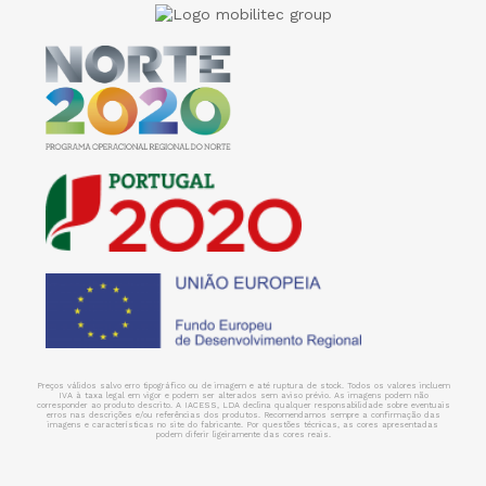
Preços válidos salvo erro tipográfico ou de imagem e até ruptura de stock. Todos os valores incluem
IVA à taxa legal em vigor e podem ser alterados sem aviso prévio. As imagens podem não
corresponder ao produto descrito. A IACESS, LDA declina qualquer responsabilidade sobre eventuais
erros nas descrições e/ou referências dos produtos. Recomendamos sempre a confirmação das
imagens e características no site do fabricante. Por questões técnicas, as cores apresentadas
podem diferir ligeiramente das cores reais.