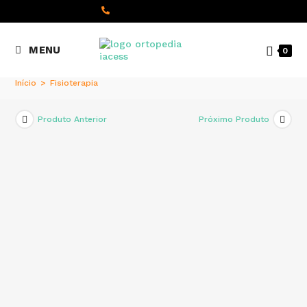
content
(+351) 22 098 8000
MENU
0
Chamada para a rede fixa
nacional
Início
>
Fisioterapia
Produto Anterior
Próximo Produto