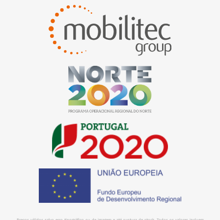
Preços válidos salvo erro tipográfico ou de imagem e até ruptura de stock. Todos os valores incluem