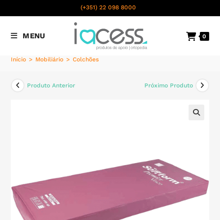
content
(+351) 22 098 8000
Chamada para a rede fixa
MENU
0
nacional
Início
>
Mobiliário
>
Colchões
Produto Anterior
Próximo Produto
🔍