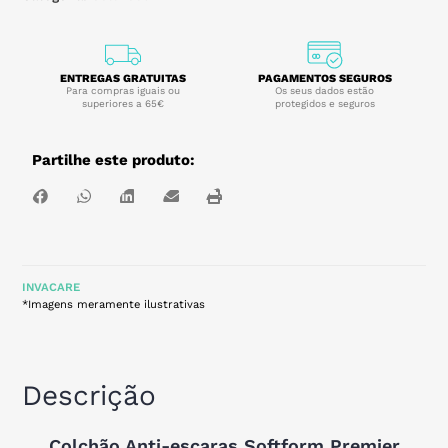
ENTREGAS GRATUITAS
PAGAMENTOS SEGUROS
Para compras iguais ou
Os seus dados estão
superiores a 65€
protegidos e seguros
Partilhe este produto:
INVACARE
*Imagens meramente ilustrativas
Descrição
Colchão Anti-escaras Softform Premier