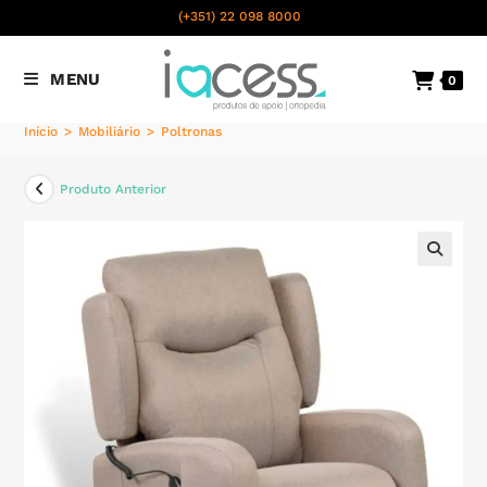
content
(+351) 22 098 8000
Chamada para a rede fixa
MENU
0
nacional
Início
>
Mobiliário
>
Poltronas
Produto Anterior
🔍