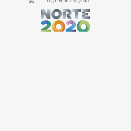
Preços válidos salvo erro tipográfico ou de imagem e até ruptura de stock. Todos os valores incluem
IVA à taxa legal em vigor e podem ser alterados sem aviso prévio. As imagens podem não
corresponder ao produto descrito. A IACESS, LDA declina qualquer responsabilidade sobre eventuais
erros nas descrições e/ou referências dos produtos. Recomendamos sempre a confirmação das
imagens e características no site do fabricante. Por questões técnicas, as cores apresentadas podem
diferir ligeiramente das cores reais.