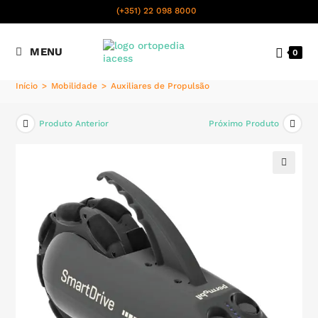
content
(+351) 22 098 8000
Chamada para a rede fixa
MENU
0
nacional
Início
>
Mobilidade
>
Auxiliares de Propulsão
Produto Anterior
Próximo Produto
🔍