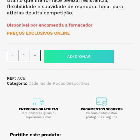
titânio que lhe fornece leveza, resistência,
flexibilidade e suavidade de manobra. Ideal para
atletas de alta competição.
Disponível por encomenda a fornecedor
PREÇOS EXCLUSIVOS ONLINE
-
+
ADICIONAR
REF:
ACE
Categoria:
Cadeiras de Rodas Desportivas
ENTREGAS GRATUITAS
PAGAMENTOS SEGUROS
Para compras iguais ou
Os seus dados estão
superiores a 65€
protegidos e seguros
Partilhe este produto: