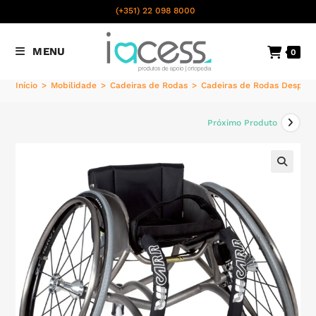
content
(+351) 22 098 8000
Chamada para a rede fixa
MENU
0
nacional
Início
>
Mobilidade
>
Cadeiras de Rodas
>
Cadeiras de Rodas Desport
Próximo Produto
🔍