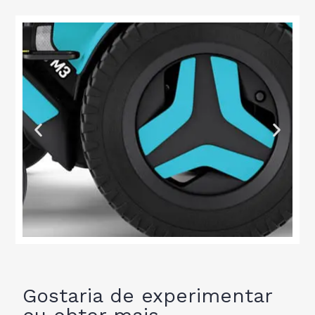
A
q
Gostaria de experimentar
u
a