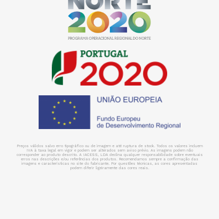
Preços válidos salvo erro tipográfico ou de imagem e até ruptura de stock. Todos os valores incluem
IVA à taxa legal em vigor e podem ser alterados sem aviso prévio. As imagens podem não
corresponder ao produto descrito. A IACESS, LDA declina qualquer responsabilidade sobre eventuais
erros nas descrições e/ou referências dos produtos. Recomendamos sempre a confirmação das
imagens e características no site do fabricante. Por questões técnicas, as cores apresentadas
podem diferir ligeiramente das cores reais.