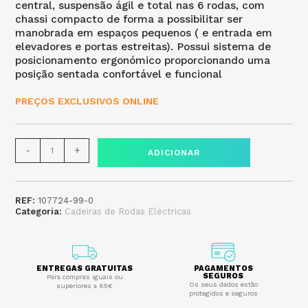
central, suspensão ágil e total nas 6 rodas, com
chassi compacto de forma a possibilitar ser
manobrada em espaços pequenos ( e entrada em
elevadores e portas estreitas). Possui sistema de
posicionamento ergonómico proporcionando uma
posição sentada confortável e funcional
PREÇOS EXCLUSIVOS ONLINE
-
+
ADICIONAR
REF:
107724-99-0
Categoria:
Cadeiras de Rodas Eléctricas
ENTREGAS GRATUITAS
PAGAMENTOS
SEGUROS
Para compras iguais ou
Os seus dados estão
superiores a 65€
protegidos e seguros