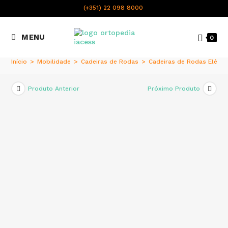
content
(+351) 22 098 8000
Chamada para a rede fixa
MENU
0
nacional
Início
>
Mobilidade
>
Cadeiras de Rodas
>
Cadeiras de Rodas Eléctr
Produto Anterior
Próximo Produto