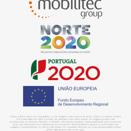
Preços válidos salvo erro tipográfico ou de imagem e até ruptura de stock. Todos os valores incluem
IVA à taxa legal em vigor e podem ser alterados sem aviso prévio. As imagens podem não
corresponder ao produto descrito. A IACESS, LDA declina qualquer responsabilidade sobre eventuais
erros nas descrições e/ou referências dos produtos. Recomendamos sempre a confirmação das
imagens e características no site do fabricante. Por questões técnicas, as cores apresentadas podem
diferir ligeiramente das cores reais.