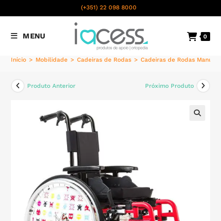
content
(+351) 22 098 8000
Chamada para a rede fixa
MENU
0
nacional
Início
>
Mobilidade
>
Cadeiras de Rodas
>
Cadeiras de Rodas Manuais
Produto Anterior
Próximo Produto
🔍