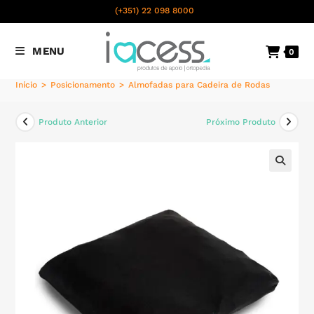
content
(+351) 22 098 8000
Chamada para a rede fixa
MENU
0
nacional
Início
>
Posicionamento
>
Almofadas para Cadeira de Rodas
Produto Anterior
Próximo Produto
🔍