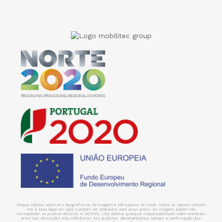
Preços válidos salvo erro tipográfico ou de imagem e até ruptura de stock. Todos os valores incluem
IVA à taxa legal em vigor e podem ser alterados sem aviso prévio. As imagens podem não
corresponder ao produto descrito. A IACESS, LDA declina qualquer responsabilidade sobre eventuais
erros nas descrições e/ou referências dos produtos. Recomendamos sempre a confirmação das