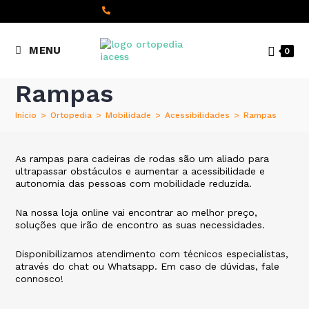
content
(+351) 22 098 8000
MENU
0
Chamada para a rede fixa
nacional
Rampas
Início
>
Ortopedia
>
Mobilidade
>
Acessibilidades
>
Rampas
As rampas para cadeiras de rodas são um aliado para
ultrapassar obstáculos e aumentar a acessibilidade e
autonomia das pessoas com mobilidade reduzida.
Na nossa loja online vai encontrar ao melhor preço,
soluções que irão de encontro as suas necessidades.
Disponibilizamos atendimento com técnicos especialistas,
através do chat ou Whatsapp. Em caso de dúvidas, fale
connosco!