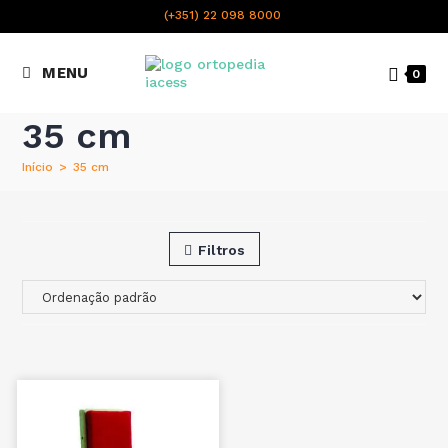
content
(+351) 22 098 8000
Chamada para a rede fixa
MENU
0
nacional
35 cm
Início
>
35 cm
Filtros