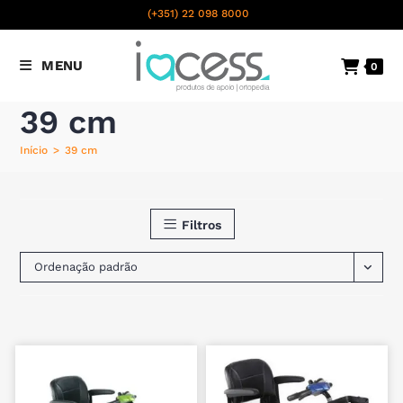
content
(+351) 22 098 8000
Chamada para a rede fixa
MENU
0
nacional
39 cm
Início
>
39 cm
Filtros
Ordenação padrão