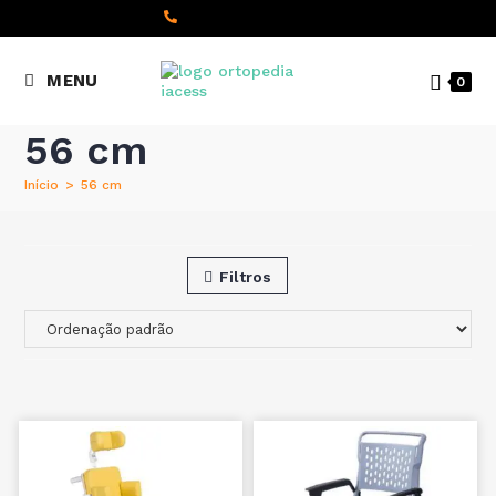
content
(+351) 22 098 8000
MENU
0
Chamada para a rede fixa
nacional
56 cm
Início
>
56 cm
Filtros