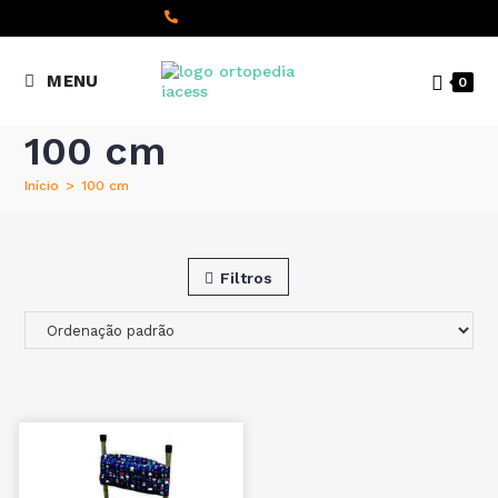
content
(+351) 22 098 8000
MENU
0
Chamada para a rede fixa
nacional
100 cm
Início
>
100 cm
Filtros