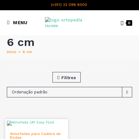
content
(+351) 22 098 8000
Chamada para a rede fixa
MENU
0
nacional
6 cm
Início
>
6 cm
Filtros
Ordenação padrão
VER OPÇÕES
Almofadas para Cadeira de
Rodas