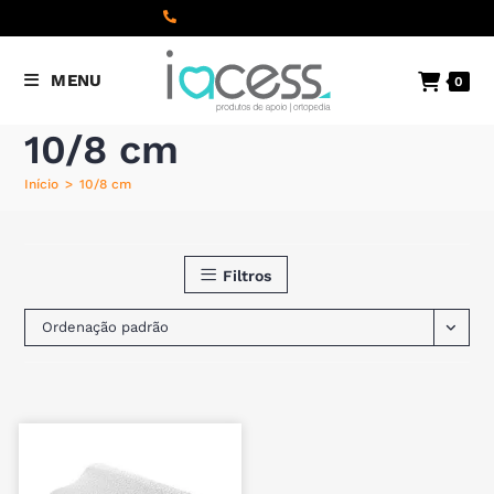
content
(+351) 22 098 8000
Chamada
MENU
0
para a rede fixa nacional
10/8 cm
Início
>
10/8 cm
Filtros
Ordenação padrão