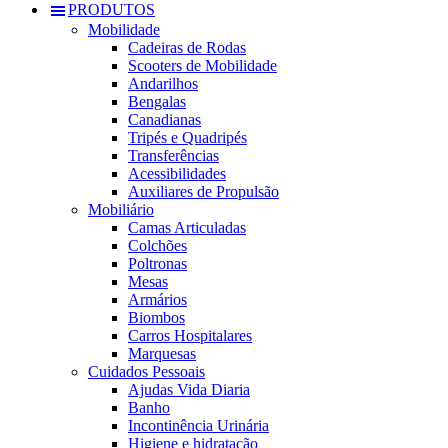
PRODUTOS
Mobilidade
Cadeiras de Rodas
Scooters de Mobilidade
Andarilhos
Bengalas
Canadianas
Tripés e Quadripés
Transferências
Acessibilidades
Auxiliares de Propulsão
Mobiliário
Camas Articuladas
Colchões
Poltronas
Mesas
Armários
Biombos
Carros Hospitalares
Marquesas
Cuidados Pessoais
Ajudas Vida Diaria
Banho
Incontinência Urinária
Higiene e hidratação