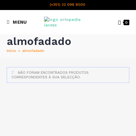
content
(+351) 22 098 8000
Chamada para a rede fixa
MENU
0
nacional
almofadado
Início
>
almofadado
NÃO FORAM ENCONTRADOS PRODUTOS
CORRESPONDENTES À SUA SELECÇÃO.