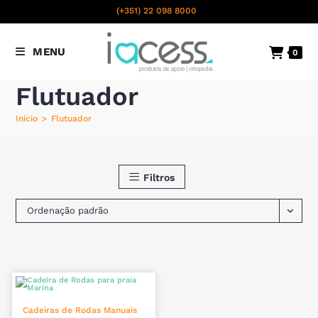
content
(+351) 22 098 8000
Chamada para a rede fixa
MENU
0
nacional
Flutuador
Início
>
Flutuador
Filtros
Ordenação padrão
ADICIONAR
Cadeiras de Rodas Manuais