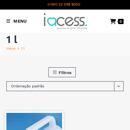
content
(+351) 22 098 8000
Chamada para a rede fixa
MENU
0
nacional
1 l
Início
>
1 l
Filtros
Ordenação padrão