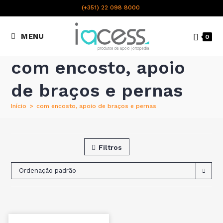
content
(+351) 22 098 8000
Chamada para a rede fixa
MENU
0
nacional
com encosto, apoio
de braços e pernas
Início
>
com encosto, apoio de braços e pernas
Filtros
Ordenação padrão