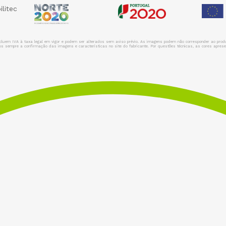
incluem IVA à taxa legal em vigor e podem ser alterados sem aviso prévio. As imagens podem não corresponder ao prod
 sempre a confirmação das imagens e características no site do fabricante. Por questões técnicas, as cores apresen