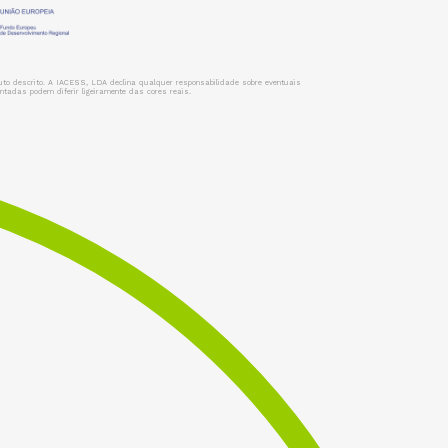
uto descrito. A IACESS, LDA declina qualquer responsabilidade sobre eventuais
tadas podem diferir ligeiramente das cores reais.