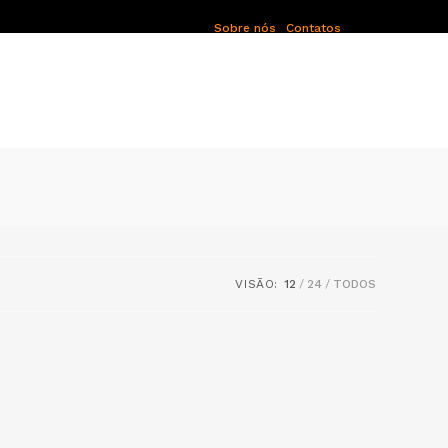
Sobre nós
Contatos
VISÃO:
12
24
TODOS