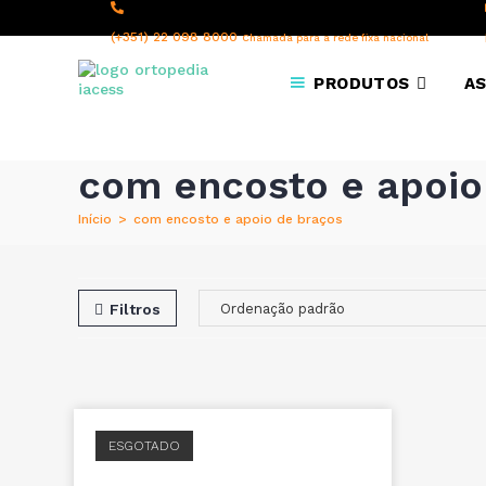
content
(+351) 22 098 8000
Chamada para a rede fixa nacional
PRODUTOS
AS
com encosto e apoio
Início
>
com encosto e apoio de braços
Filtros
ESGOTADO