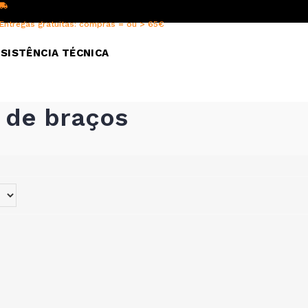
Entregas gratuitas: compras = ou > 65€
SISTÊNCIA TÉCNICA
 de braços