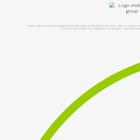
Preços válidos salvo erro tipográfico ou de imagem e até ruptura de stock. Todos os valores 
erros nas descrições e/ou referências dos produtos. Recomendamos