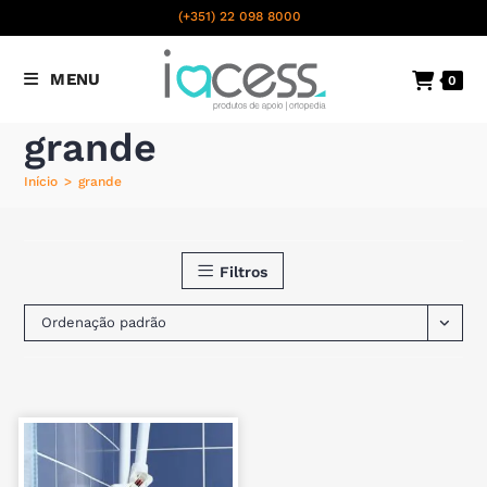
content
(+351) 22 098 8000
Chamada para a rede fixa
MENU
0
nacional
grande
Início
>
grande
Filtros
Ordenação padrão