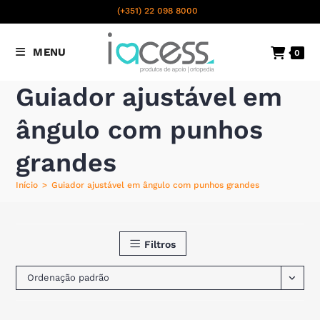
content
(+351) 22 098 8000
Chamada para a rede fixa
MENU
0
nacional
Guiador ajustável em
ângulo com punhos
grandes
Início
>
Guiador ajustável em ângulo com punhos grandes
Filtros
Ordenação padrão