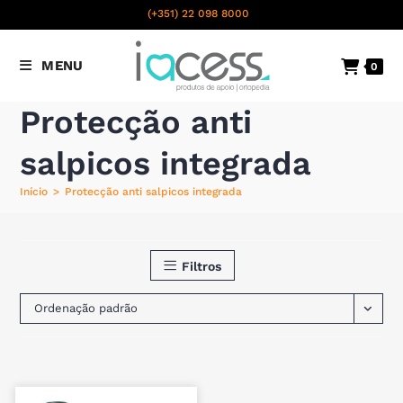
content
(+351) 22 098 8000
Chamada para a rede fixa
MENU
0
nacional
Protecção anti
salpicos integrada
Início
>
Protecção anti salpicos integrada
Filtros
Ordenação padrão