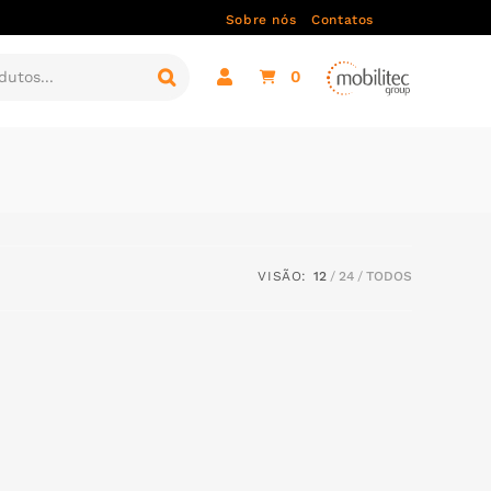
Sobre nós
Contatos
0
VISÃO:
12
24
TODOS