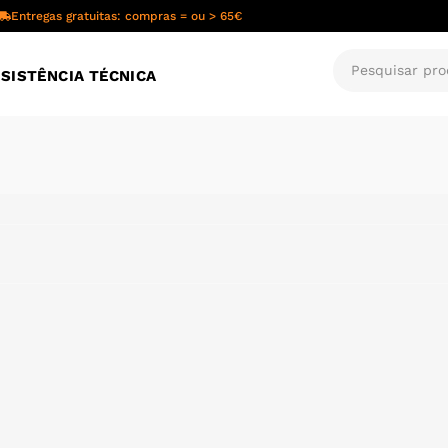
Entregas gratuitas: compras = ou > 65€
SISTÊNCIA TÉCNICA