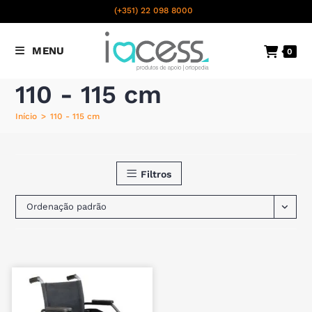
content
(+351) 22 098 8000
Chamada para a rede fixa
MENU
0
nacional
110 - 115 cm
Início
>
110 - 115 cm
Filtros
Ordenação padrão