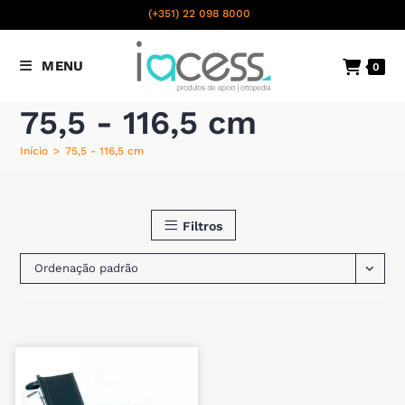
content
(+351) 22 098 8000
Chamada para a rede fixa
MENU
0
nacional
75,5 - 116,5 cm
Início
>
75,5 - 116,5 cm
Filtros
Ordenação padrão