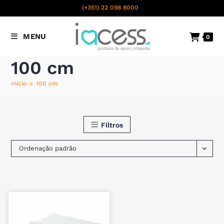
content
(+351) 22 098 8000
Chamada para a rede fixa
MENU
0
nacional
100 cm
Início
>
100 cm
Filtros
Ordenação padrão