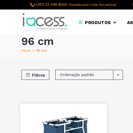
content
(+351) 22 098 8000
Chamada para a rede fixa nacional
PRODUTOS
AS
96 cm
Início
>
96 cm
Ordenação padrão
Filtros