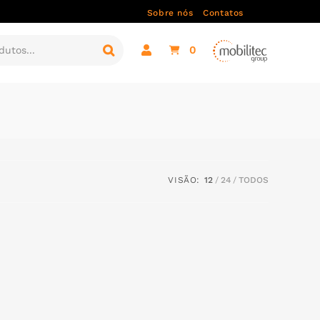
Sobre nós
Contatos
0
VISÃO:
12
24
TODOS