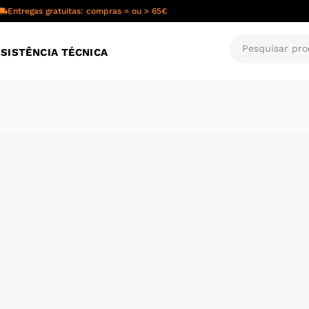
Entregas gratuitas: compras = ou > 65€
SISTÊNCIA TÉCNICA