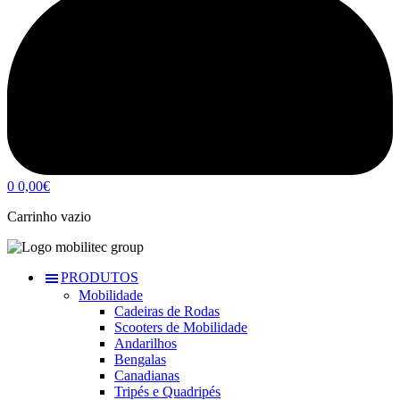
0
0,00
€
Carrinho vazio
PRODUTOS
Mobilidade
Cadeiras de Rodas
Scooters de Mobilidade
Andarilhos
Bengalas
Canadianas
Tripés e Quadripés