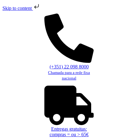
Skip to content
Pular
para
o
conteúdo
(+351) 22 098 8000
Chamada para a rede fixa
nacional
Entregas gratuitas:
compras = ou > 65€