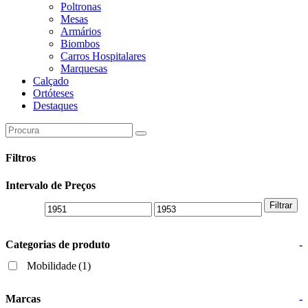
Poltronas
Mesas
Armários
Biombos
Carros Hospitalares
Marquesas
Calçado
Ortóteses
Destaques
Search
this
website
Filtros
Intervalo de Preços
Filtrar
Categorias de produto
-
Mobilidade
(1)
Marcas
-