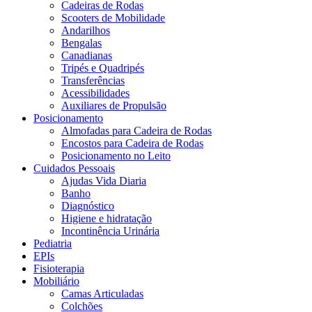
Cadeiras de Rodas
Scooters de Mobilidade
Andarilhos
Bengalas
Canadianas
Tripés e Quadripés
Transferências
Acessibilidades
Auxiliares de Propulsão
Posicionamento
Almofadas para Cadeira de Rodas
Encostos para Cadeira de Rodas
Posicionamento no Leito
Cuidados Pessoais
Ajudas Vida Diaria
Banho
Diagnóstico
Higiene e hidratação
Incontinência Urinária
Pediatria
EPIs
Fisioterapia
Mobiliário
Camas Articuladas
Colchões