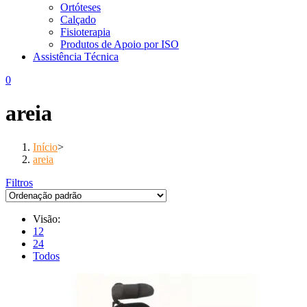
Ortóteses
Calçado
Fisioterapia
Produtos de Apoio por ISO
Assistência Técnica
0
areia
Início
>
areia
Filtros
Visão:
12
24
Todos