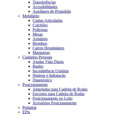
Transferências
Acessibilidades
Auxiliares de Propulsão
Mobiliário
Camas Articuladas
Colchões
Poltronas
Mesas
Armários
Biombos
Carros Hospitalares
Marquesas
Cuidados Pessoais
Ajudas Vida Diaria
Banho
Incontinência Urinária
Higiene e hidratação
Diagnóstico
Posicionamento
Almofadas para Cadeira de Rodas
Encostos para Cadeira de Rodas
Posicionamento no Leito
Acessórios Posicionamento
Pediatria
EPIs