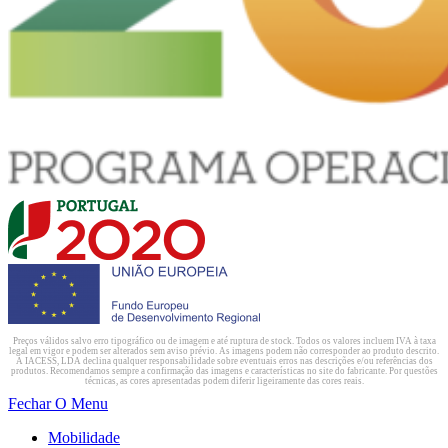
Preços válidos salvo erro tipográfico ou de imagem e até ruptura de stock. Todos os valores incluem IVA à taxa
legal em vigor e podem ser alterados sem aviso prévio. As imagens podem não corresponder ao produto descrito.
A IACESS, LDA declina qualquer responsabilidade sobre eventuais erros nas descrições e/ou referências dos
produtos. Recomendamos sempre a confirmação das imagens e características no site do fabricante. Por questões
técnicas, as cores apresentadas podem diferir ligeiramente das cores reais.
Fechar O Menu
Mobilidade