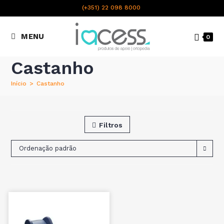
content
(+351) 22 098 8000
Chamada para a rede fixa
MENU
0
nacional
Castanho
Início
>
Castanho
Filtros
Ordenação padrão