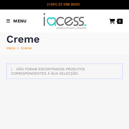
content
(+351) 22 098 8000
Chamada para a rede fixa
MENU
0
nacional
Creme
Início
>
Creme
NÃO FORAM ENCONTRADOS PRODUTOS
CORRESPONDENTES À SUA SELECÇÃO.