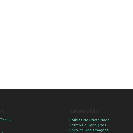
INFORMAÇÃO
OS
 Técnica
Política de Privacidade
Termos e Condições
Livro de Reclamações
nto