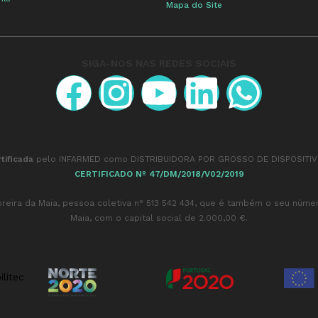
Mapa do Site
SIGA-NOS NAS REDES SOCIAIS
tificada
pelo INFARMED como DISTRIBUIDORA POR GROSSO DE DISPOSITIV
CERTIFICADO Nº 47/DM/2018/V02/2019
reira da Maia,
pessoa coletiva n° 513 542 434, que é também o seu númer
Maia, com o capital social de 2.000,00 €.