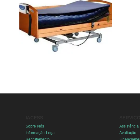
IACESS
SERVIÇ
Sobre Nós
Assistência
Informação Legal
Avaliação
Recrutamento
Financiame