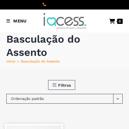
content
(+351) 22 098 8000
Chamada
MENU
0
para a rede fixa nacional
Basculação do
Assento
Início
>
Basculação do Assento
Filtros
Ordenação padrão