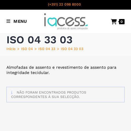
content
(+351) 22 098 8000
Chamada para a rede fixa
MENU
0
nacional
ISO 04 33 03
Início
>
ISO 04
>
ISO 04 33
>
ISO 04 33 03
Almofadas de assento e revestimento de assento para
integridade tecidular.
NÃO FORAM ENCONTRADOS PRODUTOS
CORRESPONDENTES À SUA SELECÇÃO.