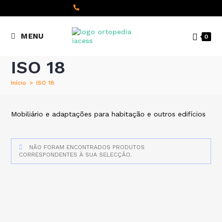
content
(+351) 22 098 8000
MENU
0
Chamada para a rede fixa
nacional
ISO 18
Início
>
ISO 18
Mobiliário e adaptações para habitação e outros edifícios
NÃO FORAM ENCONTRADOS PRODUTOS
CORRESPONDENTES À SUA SELECÇÃO.